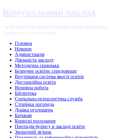
Комунальний заклад
"БОГОДУХІВСЬКА СПЕЦІАЛЬНА ШКОЛА"
Харківської обласної ради
Головна
Новини
Адміністрація
Діяльність закладу
Методична скринька
Безпечне освітнє середовище
Внутрішня система якості освіти
Дистанційна освіта
Виховна робота
Бібліотека
Соціально-психологічна служба
Сторінка логопеда
Дошка оголошень
Батькам
Корисні посилання
Протидія булінгу в закладі освіти
Зворотній зв'язок
Прозорість та інформаційна відкритість