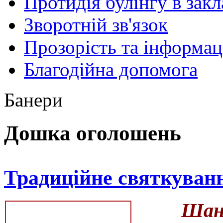
Протидія булінгу в закл
Зворотній зв'язок
Прозорість та інформац
Благодійна допомога
Банери
Дошка оголошень
Традиційне святкуван
Шано