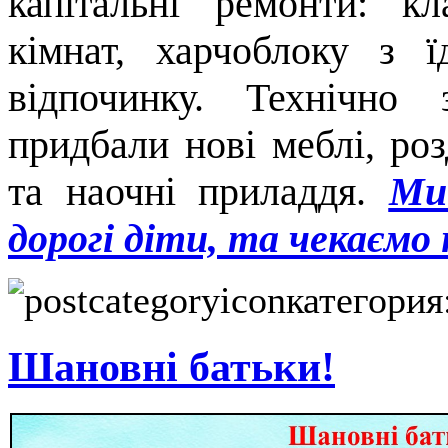
капітальні ремонти: к
кімнат, харчоблоку з ї
відпочинку. Технічно 
придбали нові меблі, роз
та наочні приладдя.
Ми
дорогі діти, та чекаємо 
категория
Шановні батьки!