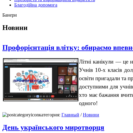
Благодійна допомога
Банери
Новини
Профорієнтація влітку: обираємо впевн
Літні канікули — це 
Учнів 10-х класів
дол
освіти пригадали та п
доступними для учнів
хто має бажання вчит
одного!
категория:
Главный
/
Новини
День українського миротворця