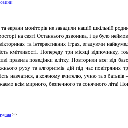
овини
ні та екрани моніторів не завадили нашій шкільній род
росторі на святі Останнього дзвоника, і це було неймо
 вікторинах та інтерактивних іграх, згадуючи найкуме
сть кмітливості. Попереду три місяці відпочинку, то
ві правила поведінки влітку. Повторили все: від базо
ожнього руху та алгоритмів дій
під час повітряних 
сть навчатися, а кожному вчителю, учню та з батьків 
ажаємо всім мирного, безпечного та сонячного літа! П
едняя
>>