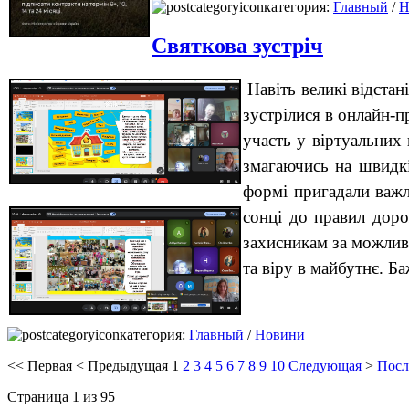
категория:
Главный
/
Н
Святкова зустріч
Навіть великі відста
зустрілися в онлайн-п
участь у віртуальних
змагаючись на швидкі
формі пригадали важли
сонці до правил дор
захисникам за можливі
та віру в майбутнє. Б
категория:
Главный
/
Новини
<<
Первая
<
Предыдущая
1
2
3
4
5
6
7
8
9
10
Следующая
>
Посл
Страница 1 из 95