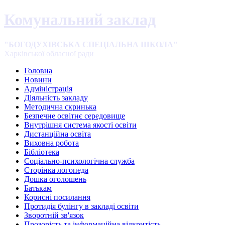
Комунальний заклад
"БОГОДУХІВСЬКА СПЕЦІАЛЬНА ШКОЛА"
Харківської обласної ради
Головна
Новини
Адміністрація
Діяльність закладу
Методична скринька
Безпечне освітнє середовище
Внутрішня система якості освіти
Дистанційна освіта
Виховна робота
Бібліотека
Соціально-психологічна служба
Сторінка логопеда
Дошка оголошень
Батькам
Корисні посилання
Протидія булінгу в закладі освіти
Зворотній зв'язок
Прозорість та інформаційна відкритість