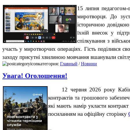
15 липня педагогом-о
миротворця. До зуст
історичною довідкою 
їхній внесок у підт
спілкування з війсь
участь у миротворчих операціях. Гість поділився с
заходу присутні хвилиною мовчання вшанували світлу 
категория:
Главный
/
Новини
Увага! Оголошення!
12 червня 2026 року Кабі
контрактів та грошового забезпеч
які мають намір укласти контракт
посиланням на офіційну сторінку