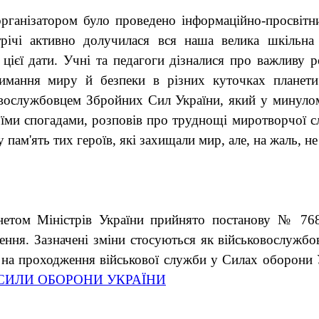
рганізатором було проведено інформаційно-просвітн
річі активно долучилася вся наша велика шкільна
цієї дати. Учні та педагоги дізналися про важливу р
римання миру й безпеки в різних куточках планет
ковослужбовцем Збройних Сил України, який у минуло
воїми спогадами, розповів про труднощі миротворчої 
пам'ять тих героїв, які захищали мир, але, на жаль, н
нетом Міністрів України прийнято постанову № 768
ення. Зазначені зміни стосуються як військовослужбов
 на проходження військової служби у Силах оборони У
СИЛИ ОБОРОНИ УКРАЇНИ