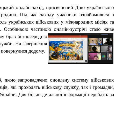
ицький онлайн-захід, присвячений Дню українського
 родина. Під час заходу учасники ознайомилися з
оль українських військових у міжнародних місіях та
и. Особливою частиною онлайн-
зустрічі стало живе
му брав безпосередню
служби. На завершення
е повернулися додому.
, якою запроваджено оновлену систему військових
ців, які проходять військову службу, так і громадян,
країни. Для більш детальної інформації перейдіть за