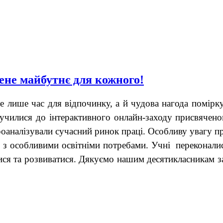
ене майбутнє для кожного!
не лише час для відпочинку, а й чудова нагода помір
училися до інтерактивного онлайн-заходу присвячено
роаналізували сучасний ринок праці. Особливу увагу п
 з особливими освітніми потребами. Учні переконалис
ися та розвиватися. Дякуємо нашим десятикласникам за