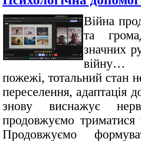
Війна про
та грома
значних р
війну… 
пожежі, тотальний стан не
переселення, адаптація д
знову виснажує нер
продовжуємо триматися 
Продовжуємо формуват