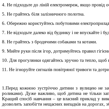
4.
Не підходьте до ліній електромереж, якщо провід 
5.
Не грайтесь біля залізничного полотна.
6.
Обережно користуйтесь побутовими електроприлад
7.
Не відходьте далеко від будинку і не впускайте і б
8.
Не грайтесь з бродячими собаками та котами.
9.
Мийте руки після ігор, дотримуйтесь правил гігієн
10.
Для прогулянки одягайтесь зручно та тепло, щоб 
11.
Не ігноруйте сигналів повітряної тривоги та дотр
1.Перед кожною зустріччю дитини з вулицею не заб
роликами). Дуже важливо, щоб дитина не тільки зап
Кращий спосіб навчання – це власний приклад у ви
дозволить запобігти нещасних випадків на дорогах, з