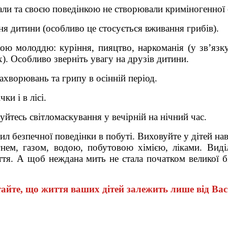
ли та своєю поведінкою не створювали криміногенної си
я дитини (особливо це стосується вживання грибів).
ною молоддю: куріння, пияцтво, наркоманія (у зв’язк
их). Особливо зверніть увагу на друзів дитини.
ахворювань та грипу в осінній період.
ки і в лісі.
уйтесь світломаскування у вечірній на нічний час.
ил безпечної поведінки в побуті. Виховуйте у дітей н
нем, газом, водою, побутовою хімією, ліками. Виділ
я. А щоб неждана мить не стала початком великої бід
айте, що життя ваших дітей залежить лише від Вас