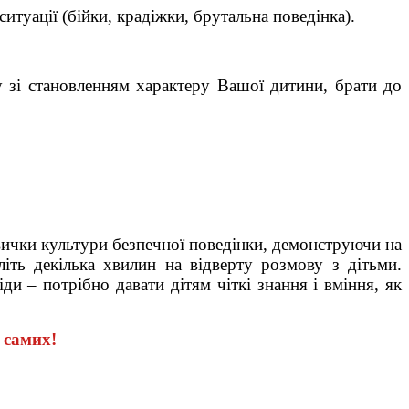
туації (бійки, крадіжки, брутальна поведінка).
у зі становленням характеру Вашої дитини, брати до
авички культури безпечної поведінки, демонструючи на
іть декілька хвилин на відверту розмову з дітьми.
и – потрібно давати дітям чіткі знання і вміння, як
 самих!