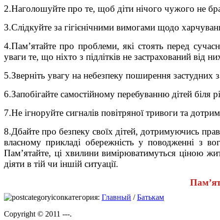
2.Наголошуйте про те, щоб діти нічого чужого не бра
3.Слідкуйте за гігієнічними вимогами щодо харчуванн
4.Пам’ятайте про проблеми, які стоять перед сучас
уваги те, що ніхто з підлітків не застрахований від н
5.Зверніть увагу на небезпеку поширення застудних з
6.Запобігайте самостійному перебуванню дітей біля річ
7.
Не ігноруйте сигналів повітряної тривоги та дотрим
8.Дбайте про безпеку своїх дітей, дотримуючись прав
власному прикладі обережність у поводженні з вог
Пам’ятайте, ці хвилини вимірюватимуться ціною житт
діяти в тій чи іншій ситуації.
Пам’ят
категория:
Главный
/
Батькам
Copyright © 2011 ---.