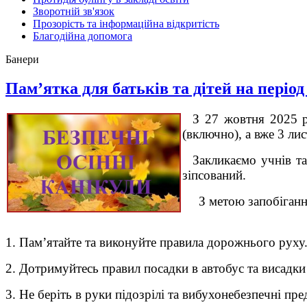
Зворотній зв'язок
Прозорість та інформаційна відкритість
Благодійна допомога
Банери
Пам’ятка для батьків та дітей на період
З 27 жовтня 2025 р
(включно), а вже 3 ли
Закликаємо учнів та
зіпсований.
З метою запобіганн
1. Пам’ятайте та виконуйте правила дорожнього руху. 
2.
Дотримуйтесь правил посадки в автобус та висадки 
3.
Не беріть в руки підозрілі та вибухонебезпечні пр