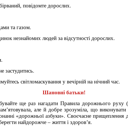
обірваний, повідомте дорослих.
ами та газом.
удинок незнайомих людей за відсутності дорослих.
и.
не застудитись.
имуйтесь світломаскування у вечірній на нічний час.
Шановні батьки!
увайте ще раз нагадати Правила дорожнього руху (
ам’ятовувала, але й добре зрозуміла, що виконувати
конанні «дорожньої азбуки». Своєчасне прищеплення
берегти найдорожче – життя і здоров’я.