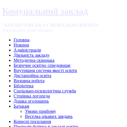
Комунальний заклад
"БОГОДУХІВСЬКА СПЕЦІАЛЬНА ШКОЛА"
Харківської обласної ради
Головна
Новини
Адміністрація
Діяльність закладу
Методична скринька
Безпечне освітнє середовище
Внутрішня система якості освіти
Дистанційна освіта
Виховна робота
Бібліотека
Соціально-психологічна служба
Сторінка логопеда
Дошка оголошень
Батькам
Умови прийому
Веселка цікавих завдань
Корисні посилання
Протидія булінгу в закладі освіти