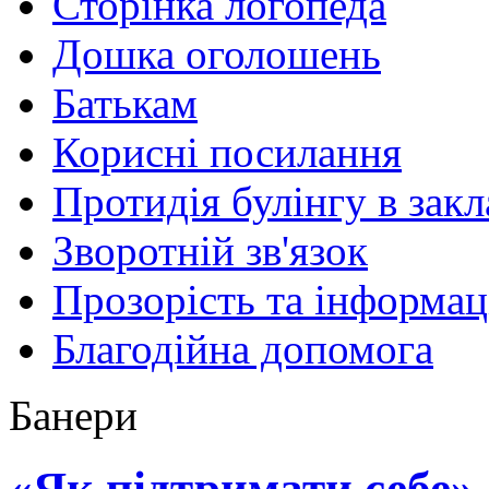
Сторінка логопеда
Дошка оголошень
Батькам
Корисні посилання
Протидія булінгу в закл
Зворотній зв'язок
Прозорість та інформац
Благодійна допомога
Банери
«Як підтримати себе»