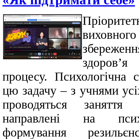
Пріорите
виховног
збережен
здоров’я
процесу. Психологічна 
цю задачу – з учнями усі
проводяться заняття
направлені на психо
формування резильєнс