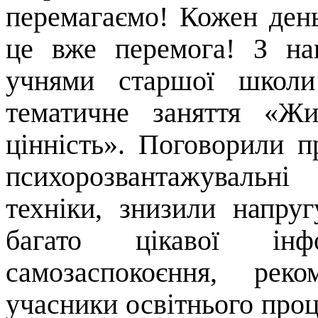
перемагаємо! Кожен день
це вже перемога! З на
учнями старшої школи
тематичне заняття «Ж
цінність». Поговорили п
психорозвантажувальн
техніки, знизили напру
багато цікавої інфо
самозаспокоєння, реко
учасники освітнього проц