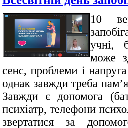
10 ве
запобі
учні, 
може з
сенс, проблеми і напруг
однак завжди треба пам’
Завжди є допомога (бать
психіатр, телефони психо
звертатися за допомо