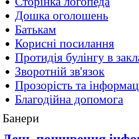
Сторінка логопеда
Дошка оголошень
Батькам
Корисні посилання
Протидія булінгу в закл
Зворотній зв'язок
Прозорість та інформац
Благодійна допомога
Банери
День поширення інфор