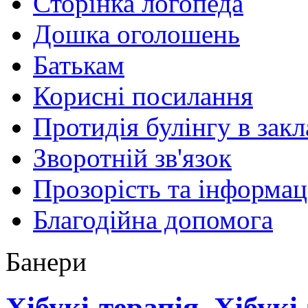
Сторінка логопеда
Дошка оголошень
Батькам
Корисні посилання
Протидія булінгу в закл
Зворотній зв'язок
Прозорість та інформац
Благодійна допомога
Банери
Хібукі-терапія. Хібукі-