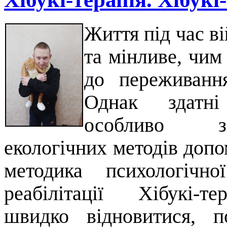
Життя під час в
та мінливе, чим
до переживанн
Однак здатні
особливо 
екологічних методів допо
методика психологічн
реабілітації Хібукі-т
швидко відновитися, п