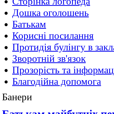
Сторінка логопеда
Дошка оголошень
Батькам
Корисні посилання
Протидія булінгу в закл
Зворотній зв'язок
Прозорість та інформац
Благодійна допомога
Банери
Батькам майбутніх п