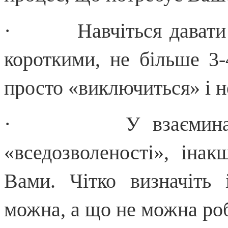
· Навчіться давати ін
короткими, не більше 3-
просто «виключиться» і н
· У взаєминах з 
«вседозволеності», іна
Вами. Чітко визначіть
можна, а що не можна роб