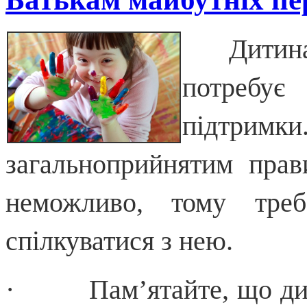
Дитин
потребу
підтримки
загальноприйнятим прав
неможливо, тому треб
спілкуватися з нею.
· Пам’ятайте, що дити