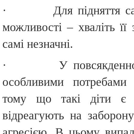
· Для підняття самоо
можливості – хваліть її 
самі незначні.
· У повсякденному с
особливими потребами 
тому що такі діти є 
відреагують на заборон
агресією. В цьому випа