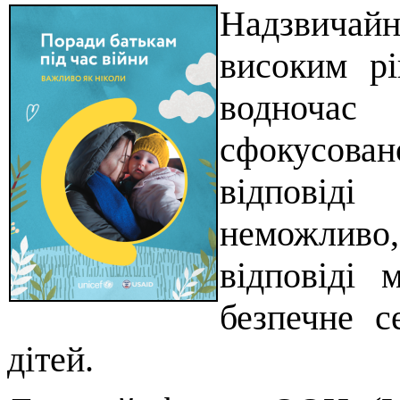
Надзвичайн
високим рі
водночас
сфокусова
відповіді
неможливо
відповіді 
безпечне с
дітей.