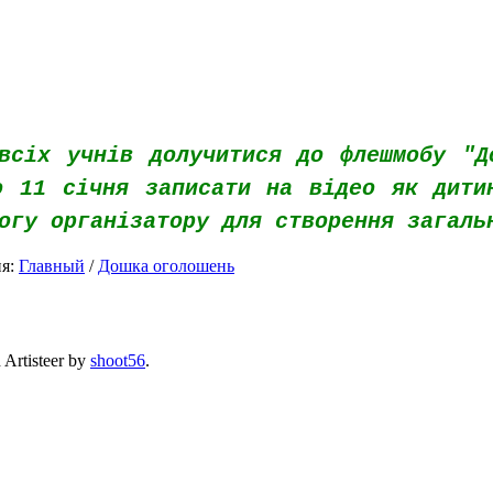
х учнів долучитися до флешмобу "До
о 11 січня записати на відео як дити
огу організатору для створення загаль
ия:
Главный
/
Дошка оголошень
 Artisteer by
shoot56
.