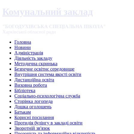
Комунальний заклад
"БОГОДУХІВСЬКА СПЕЦІАЛЬНА ШКОЛА"
Харківської обласної ради
Головна
Новини
Адміністрація
Діяльність закладу
Методична скринька
Безпечне освітнє середовище
Внутрішня система якості освіти
Дистанційна освіта
Виховна робота
Бібліотека
Соціально-психологічна служба
Сторінка логопеда
Дошка оголошень
Батькам
Корисні посилання
Протидія булінгу в закладі освіти
Зворотній зв'язок
Прозорість та інформаційна відкритість