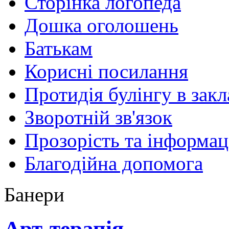
Сторінка логопеда
Дошка оголошень
Батькам
Корисні посилання
Протидія булінгу в закл
Зворотній зв'язок
Прозорість та інформац
Благодійна допомога
Банери
Арт-терапія