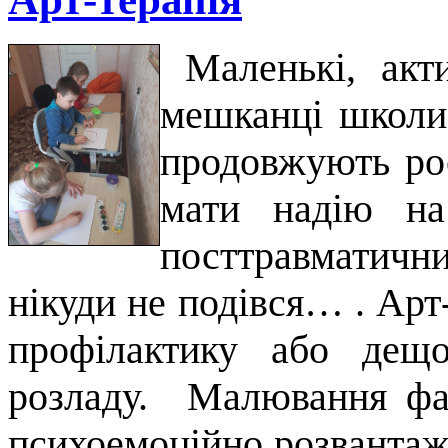
Маленькі, акти
мешканці школи
продовжують рос
мати надію на
посттравматичн
нікуди не подівся… . Арт
профілактику або дещ
розладу. Малювання фа
психоемоційно розвантажи