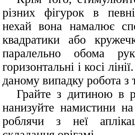
різних фігурок в певні
нехай вона намалює сп
квадратики або кружеч
паралельно обома рук
горизонтальні і косі ліні
даному випадку робота з 
Грайте з дитиною в рі
нанизуйте намистини на 
роблячи з неї апліка
складання орігамі.