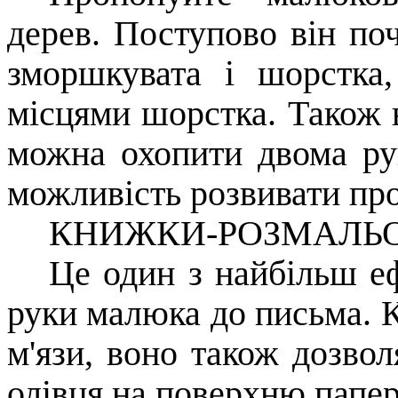
дерев. Поступово він поч
зморшкувата і шорстка,
місцями шорстка. Також в
можна охопити двома рук
можливість розвивати про
КНИЖКИ-РОЗМАЛЬО
Це один з найбільш е
руки малюка до письма. К
м'язи, воно також дозвол
олівця на поверхню папер