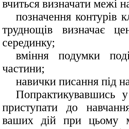
вчиться визначати межі н
позначення контурів к
труднощів визначає цен
серединку;
вміння подумки под
частини;
навички писання під н
Попрактикувавшись у
приступати до навчан
ваших дій при цьому м