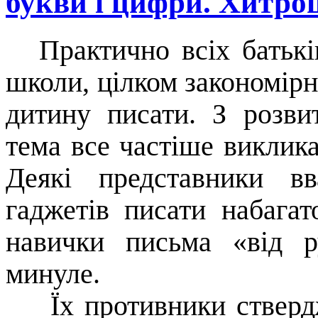
букви і цифри. Хитро
Практично всіх батькі
школи, цілком закономірн
дитину писати. З розви
тема все частіше викликає
Деякі представники в
гаджетів писати набага
навички письма «від р
минуле.
Їх противники стверд