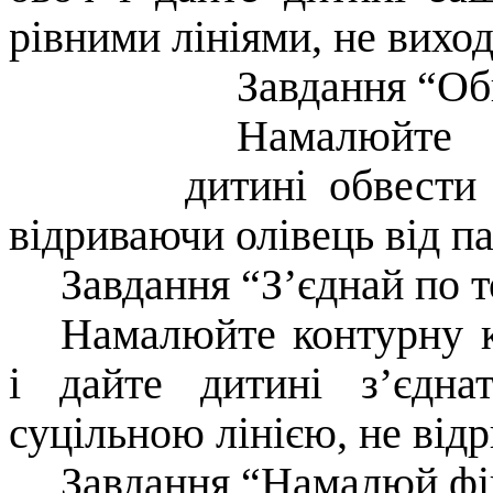
рівними лініями, не виход
Завдання “О
Намалюйте 
дитині обвести
відриваючи олівець від па
Завдання “З’єднай по 
Намалюйте контурну к
і дайте дитині з’єдна
суцільною лінією, не відр
Завдання “Намалюй фі