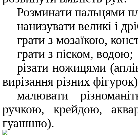
Розминати пальцями пл
нанизувати великі і дрі
грати з мозаїкою, конс
грати з піском, водою;
різати ножицями (аплі
вирізання різних фігурок)
малювати різноманіт
ручкою, крейдою, аква
гуашшю).