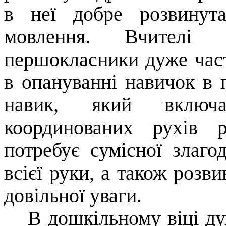
в неї добре розвинута
мовлення. Вчителі 
першокласники дуже част
в опануванні навичок в 
навик, який включа
координованих рухів 
потребує сумісної злаго
всієї руки, а також розв
довільної уваги.
В дошкільному віці д