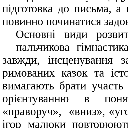
підготовка до письма, а 
повинно починатися задов
Основні види розви
пальчикова гімнастика
завжди, інсценування 
римованих казок та істо
вимагають брати участь 
орієнтуванню в понят
«праворуч», «вниз», «уг
ігор малюки повторюют