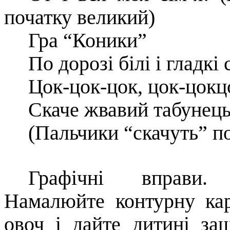
початку великий)
Гра “Коники”
По дорозі білі і гладкі
Цок-цок-цок, цок-цокц
Скаче жвавий табунець
(Пальчики “скачуть” по
Графічні вправи.
Намалюйте контурну кар
овоч і дайте дитині за