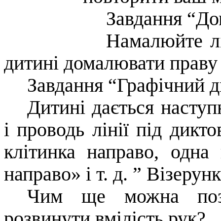
Завдання “Д
Намалюйте лі
дитині домалювати праву
Завдання “Графічний 
Дитині дається наступ
і проводь лінії під дикто
клітинка направо, одна 
направо» і т. д. ” Візеру
Чим ще можна поз
розвинути вмілість рук?