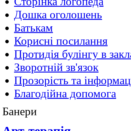
Сторінка логопеда
Дошка оголошень
Батькам
Корисні посилання
Протидія булінгу в закл
Зворотній зв'язок
Прозорість та інформац
Благодійна допомога
Банери
Арт-терапія