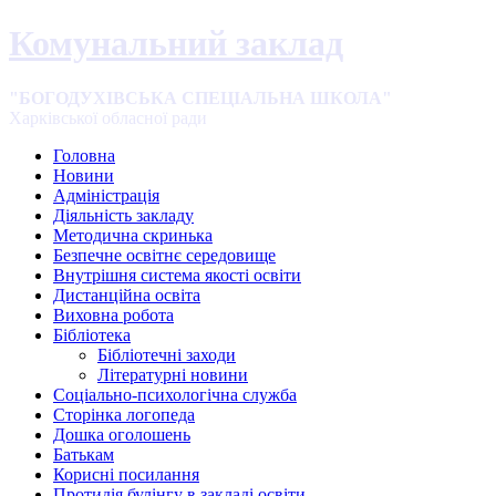
Комунальний заклад
"БОГОДУХІВСЬКА СПЕЦІАЛЬНА ШКОЛА"
Харківської обласної ради
Головна
Новини
Адміністрація
Діяльність закладу
Методична скринька
Безпечне освітнє середовище
Внутрішня система якості освіти
Дистанційна освіта
Виховна робота
Бібліотека
Бібліотечні заходи
Літературні новини
Соціально-психологічна служба
Сторінка логопеда
Дошка оголошень
Батькам
Корисні посилання
Протидія булінгу в закладі освіти