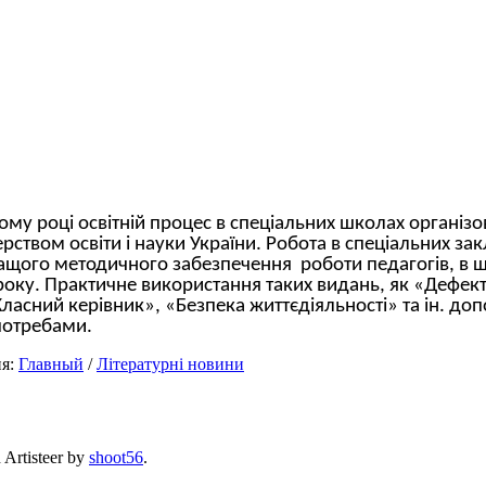
му році освітній процес в спеціальних школах організо
ством освіти і науки України. Робота в спеціальних зак
ащого методичного забезпечення роботи педагогів, в 
року. Практичне використання таких видань, як «Дефек
Класний керівник», «Безпека життєдіяльності» та ін. до
потребами.
ия:
Главный
/
Літературні новини
 Artisteer by
shoot56
.