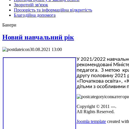
Зворотній зв'язок
Прозорість та інформаційна відкритість
Благодійна допомога
Банери
Новий навчальний рік
30.08.2021 13:00
У 2021/2022 навчально
рекомендовані Міністер
педагога. З метою кр
другу половину 2021 
«Початкова освіта», «
дітьми з особливими 
категор
Copyright © 2011 ---.
All Rights Reserved.
Joomla template
created with