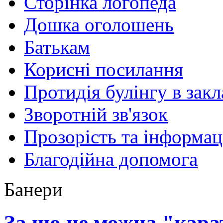
Сторінка логопеда
Дошка оголошень
Батькам
Корисні посилання
Протидія булінгу в закл
Зворотній зв'язок
Прозорість та інформац
Благодійна допомога
Банери
За що не можна "кара