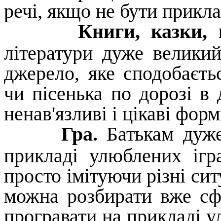
речі, якщо не бути прикл
Книги, казки, 
літератури дуже великий
джерело, яке сподобаєть
чи пісенька по дорозі в 
ненав'язливі і цікаві форм
Гра.
Батькам дуже
прикладі улюблених ігр
просто імітуючи різні сит
можна розбирати вже сфо
програвати на прикладі ул