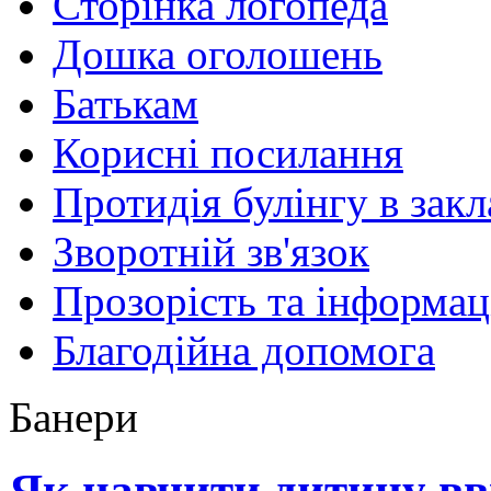
Сторінка логопеда
Дошка оголошень
Батькам
Корисні посилання
Протидія булінгу в закл
Зворотній зв'язок
Прозорість та інформац
Благодійна допомога
Банери
Як навчити дитину вв