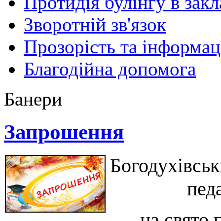
Протидія булінгу в закл
Зворотній зв'язок
Прозорість та інформац
Благодійна допомога
Банери
Запрошення
Богодухівськ
пед
на свято 