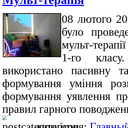
08 лютого 20
було провед
мульт-терапі
1-го класу
використано пасивну т
формування уміння розп
формування уявлення пр
правил гарного поводженн
категория:
Главны