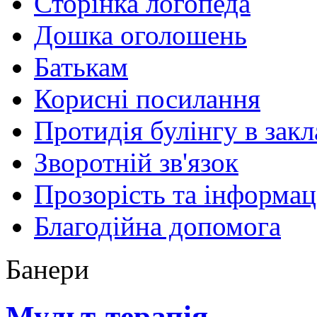
Сторінка логопеда
Дошка оголошень
Батькам
Корисні посилання
Протидія булінгу в закл
Зворотній зв'язок
Прозорість та інформац
Благодійна допомога
Банери
Мульт-терапія